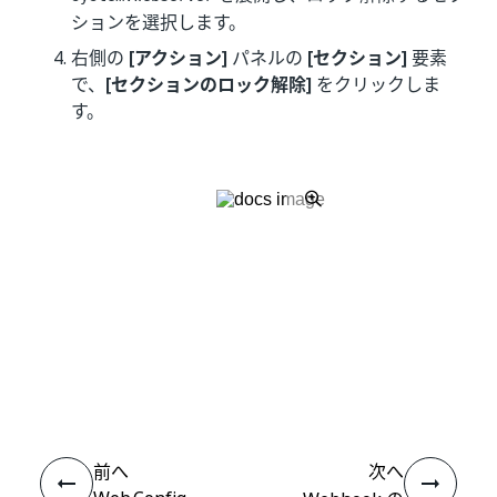
ションを選択します。
右側の
[アクション]
パネルの
[セクション]
要素
で、
[セクションのロック解除]
をクリックしま
す。
いい
はい
thumb_up
thumb_down
え
前へ
次へ