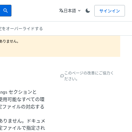
Search
言語
日本語
サインイン
search
translate
expand_more
定をオーバーライドする
りません。

このページの改善にご協力く
ださい。
セクションと
ings
 は使用可能なすべての環
定ファイルの対応する
ありません。ドキュメ
定ファイルで指定され