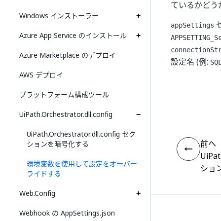
ているかどう
Windows インストーラー
appSettings
Azure App Service のインストール
APPSETTING_S
connectionSt
Azure Marketplace のデプロイ
設定名 (例:
SQ
AWS デプロイ
プラットフォーム構成ツール
UiPath.Orchestrator.dll.config
UiPath.Orchestrator.dll.config セク
前へ
ションを暗号化する
UiPat
環境変数を使用して設定をオーバー
ショ
ライドする
Web.Config
Webhook の AppSettings.json