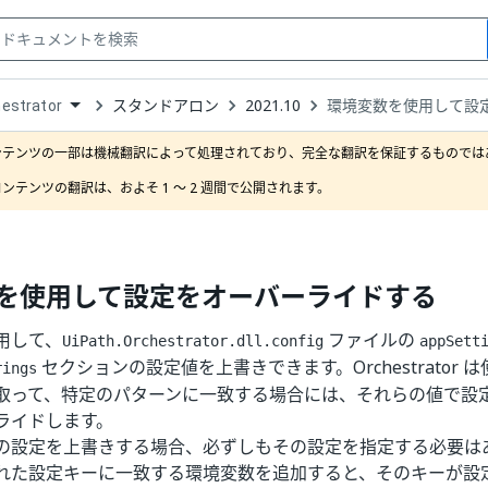
スタンドアロン
2021.10
環境変数を使用して設
estrator
down
se
ンテンツの一部は機械翻訳によって処理されており、完全な翻訳を保証するものではあ
ct
ンテンツの翻訳は、およそ 1 ～ 2 週間で公開されます。
を使用して設定をオーバーライドする
用して、
ファイルの
UiPath.Orchestrator.dll.config
appSett
セクションの設定値を上書きできます。Orchestrator
rings
取って、特定のパターンに一致する場合には、それらの値で設
ライドします。
の設定を上書きする場合、必ずしもその設定を指定する必要は
れた設定キーに一致する環境変数を追加すると、そのキーが設