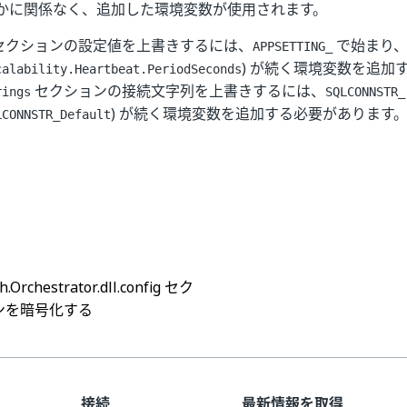
かに関係なく、追加した環境変数が使用されます。
セクションの設定値を上書きするには、
で始まり、
APPSETTING_
) が続く環境変数を追加
calability.Heartbeat.PeriodSeconds
セクションの接続文字列を上書きするには、
rings
SQLCONNSTR_
) が続く環境変数を追加する必要があります
LCONNSTR_Default
はい
いいえ
thumb_up
thumb_down
h.Orchestrator.dll.config セク
ンを暗号化する
接続
最新情報を取得