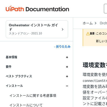
Open
ホーム
Orch
Drop
Orchestrator インストール ガイ
to
ド
choo
このコ
スタンドアロン
·
2021.10
重要 :
produ
新しいコ
- 折りたたみ
基本情報
環境変数
要件
環境変数を使
ベスト プラクティス
connectionSt
境変数を読み
インストール
値をオーバー
インストールに関する考慮事項
設定ファイル
ントに記載さ
インストールについて