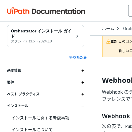
Open
ホーム
Orch
Drop
Orchestrator インストール ガイ
to
ド
choo
このコ
スタンドアロン
·
2024.10
重要 :
produ
新しいコ
- 折りたたみ
基本情報
Webho
要件
Webhook 
ベスト プラクティス
ファレンスで
インストール
Webhoo
インストールに関する考慮事項
次の表で、
Pu
インストールについて