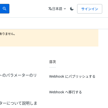
Search
言語
日本語
サインイン
search
translate
expand_more
ト
りません。

目次
クリプトのパラメーターのリ
Webhook にパブリッシュする
Webhook へ移行する
ターについて説明しま