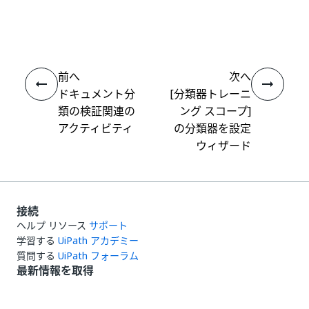
いい
はい
thumb_up
thumb_down
え
前へ
次へ
ドキュメント分
[分類器トレーニ
類の検証関連の
ング スコープ]
アクティビティ
の分類器を設定
ウィザード
接続
ヘルプ リソース
サポート
学習する
UiPath アカデミー
質問する
UiPath フォーラム
最新情報を取得