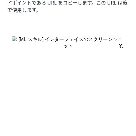
ドポイントである URL をコピーします。この URL は後
で使用します。
いい
はい
thumb_up
thumb_down
え
前へ
次へ
初回の操
すぐに使える
作
ML パッケージ