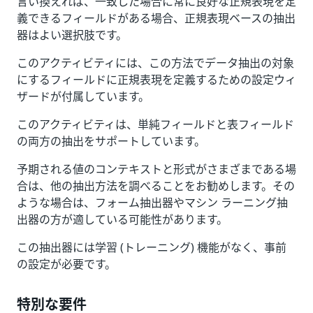
言い換えれば、一致した場合に常に良好な正規表現を定
義できるフィールドがある場合、正規表現ベースの抽出
器はよい選択肢です。
このアクティビティには、この方法でデータ抽出の対象
にするフィールドに正規表現を定義するための設定ウィ
ザードが付属しています。
このアクティビティは、単純フィールドと表フィールド
の両方の抽出をサポートしています。
予期される値のコンテキストと形式がさまざまである場
合は、他の抽出方法を調べることをお勧めします。その
ような場合は、フォーム抽出器やマシン ラーニング抽
出器の方が適している可能性があります。
この抽出器には学習 (トレーニング) 機能がなく、事前
の設定が必要です。
特別な要件