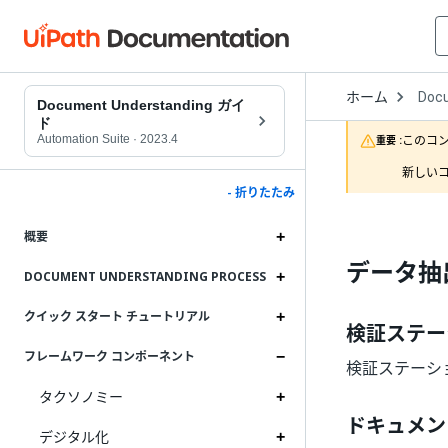
Open
ホーム
Doc
Drop
Document Understanding ガイ
to
ド
choo
Automation Suite
·
2023.4
このコ
重要 :
produ
新しいコ
- 折りたたみ
概要
データ抽
DOCUMENT UNDERSTANDING PROCESS
クイック スタート チュートリアル
検証ステー
フレームワーク コンポーネント
検証ステーシ
タクソノミー
ドキュメン
デジタル化