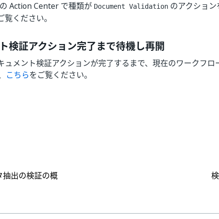
r の Action Center で種類が
のアクション
Document Validation
ご覧ください。
ト検証アクション完了まで待機し再開
キュメント検証アクションが完了するまで、現在のワークフロ
、
こちら
をご覧ください。
はい
いいえ
thumb_up
thumb_down
タ抽出の検証の概
検