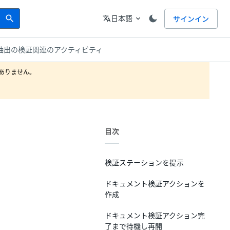
Search
言語
日本語
サインイン
search
translate
expand_more
抽出の検証関連のアクティビティ
りません。

目次
検証ステーションを提示
ドキュメント検証アクションを
作成
ドキュメント検証アクション完
了まで待機し再開