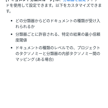
ドを使用して設定できます。以下をカスタマイズできま
す。
どの分類器からどのドキュメントの種類が受け入
れられるか
分類器ごとに許容される、特定の結果の最小信頼
度閾値
ドキュメントの種類のレベルでの、プロジェクト
のタクソノミーと分類器の内部タクソノミー間の
マッピング (ある場合)
[ドキュメント分類スコープ] での分類器の順序
は重要で
す。
分類器は、左から優先的に実行されます。
分類器から返された分類結果は、それが許容でき
るドキュメントの種類のいずれかについての報告
であり、
かつ
その分類器に設定された信頼度閾値