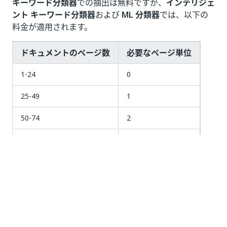
キーワード分類器
での抽出は無料ですが、
インテリジェ
ント キーワード分類器
および
ML 分類器
では、以下の
料金が適用されます。
ドキュメントのページ数
必要なページ単位
1-24
0
25-49
1
50-74
2
75-99
3
100-124
4
125 以上
5
注: