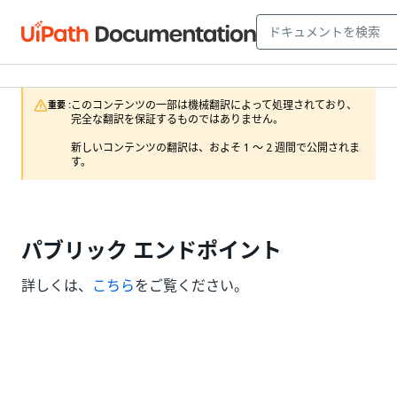
このコンテンツの一部は機械翻訳によって処理されており、
重要 :
完全な翻訳を保証するものではありません。

新しいコンテンツの翻訳は、およそ 1 ～ 2 週間で公開されま
す。
パブリック エンドポイント
詳しくは、
こちら
をご覧ください。
いい
はい
thumb_up
thumb_down
え