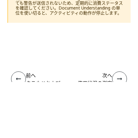
ても警告が送信されないため、定期的に消費ステータス
を確認してください。Document Understanding の単
位を使い切ると、アクティビティの動作が停止します。
いい
はい
thumb_up
thumb_down
え
前へ
次へ
クラウドおよび
使用状況の測定
オンプレミスで
と請求ロジック
の使用
接続
ヘルプ リソース
サポート