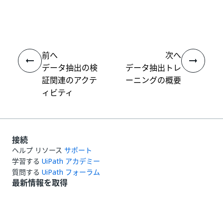
いい
はい
thumb_up
thumb_down
え
前へ
次へ
データ抽出の検
データ抽出トレ
証関連のアクテ
ーニングの概要
ィビティ
接続
ヘルプ リソース
サポート
学習する
UiPath アカデミー
質問する
UiPath フォーラム
最新情報を取得