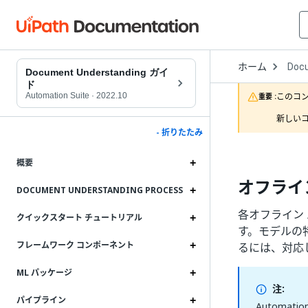
Open
ホーム
Doc
Drop
Document Understanding ガイ
to
ド
choo
Automation Suite
·
2022.10
このコ
重要 :
produ
新しいコ
- 折りたたみ
概要
オフライン 
DOCUMENT UNDERSTANDING PROCESS
各オフライン
クイックスタート チュートリアル
す。モデルの
フレームワーク コンポーネント
るには、対応
ML パッケージ
注:
パイプライン
Automat