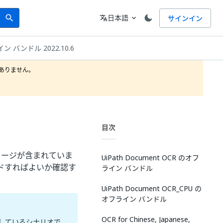
Search
言語
日本語
サインイン
search
translate
expand_more
ン バンドル 2022.10.6
りません。

目次
メージが含まれていま
UiPath Document OCR のオフ
ドすればよいか確認す
ライン バンドル
UiPath Document OCR_CPU の
オフライン バンドル
OCR for Chinese, Japanese,
を使用しているシナリオで