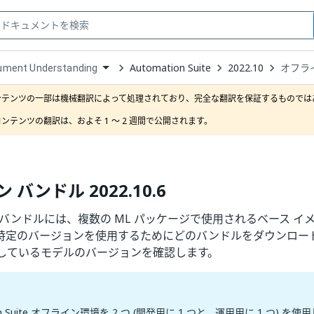
Automation Suite
2022.10
オフライ
ument Understanding
down
se
ンテンツの一部は機械翻訳によって処理されており、完全な翻訳を保証するものではあ
ct
ンテンツの翻訳は、およそ 1 ～ 2 週間で公開されます。
バンドル 2022.10.6
 バンドルには、複数の ML パッケージで使用されるベース イ
特定のバージョンを使用するためにどのバンドルをダウンロー
しているモデルのバージョンを確認します。
ion Suite オフライン環境を 2 つ (開発用に 1 つと、運用用に 1 つ) 