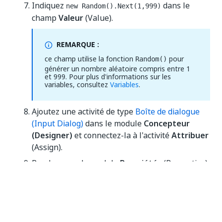
Indiquez
dans le
new Random().Next(1,999)
champ
Valeur
(Value).
REMARQUE :
ce champ utilise la fonction
pour
Random()
générer un nombre aléatoire compris entre 1
et 999. Pour plus d'informations sur les
variables, consultez
Variables
.
Ajoutez une activité de type
Boîte de dialogue
(Input Dialog)
dans le module
Concepteur
(Designer)
et connectez-la à l'activité
Attribuer
(Assign).
Rendez-vous le module
Propriétés
(Properties)
et ajoutez la variable
au champ
Intitulé
Message
(Label).
Dans le champ des
Résultats
(Result), ajoutez
la variable
. Cette activité demande
GuessNumber