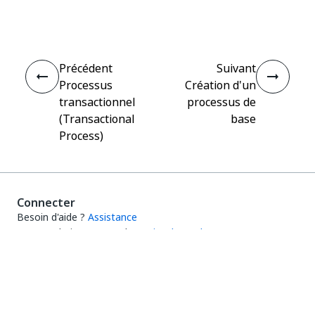
Oui
Non
thumb_up
thumb_down
Précédent
Suivant
Processus
Création d'un
transactionnel
processus de
(Transactional
base
Process)
Connecter
Besoin d'aide ?
Assistance
Vous souhaitez apprendre ?
UiPath Academy
Vous avez des questions ?
UiPath Forum
Rester à jour