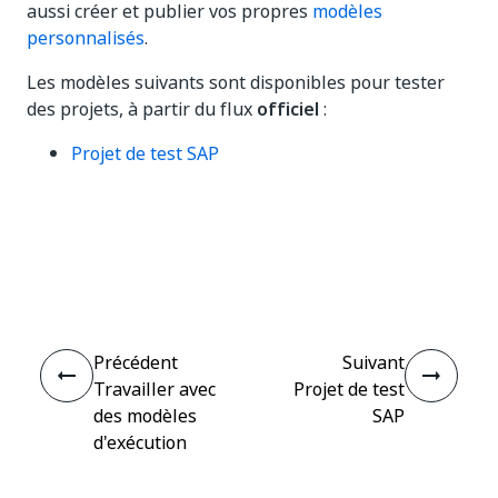
aussi créer et publier vos propres
modèles
personnalisés
.
Les modèles suivants sont disponibles pour tester
des projets, à partir du flux
officiel
:
Projet de test SAP
Oui
Non
thumb_up
thumb_down
Précédent
Suivant
Travailler avec
Projet de test
des modèles
SAP
d'exécution