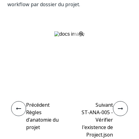
workflow par dossier du projet.
Oui
Non
thumb_up
thumb_down
Précédent
Suivant
Règles
ST-ANA-005 -
d'anatomie du
Vérifier
projet
l'existence de
Project.json