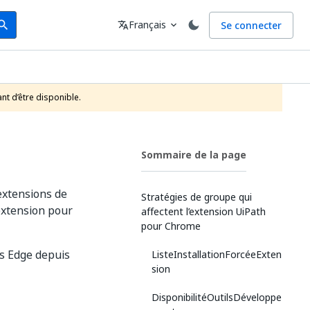
arch
Langue
Français
Se connecter
earch
translate
expand_more
nt d’être disponible.
Sommaire de la page
 extensions de
Stratégies de groupe qui
’extension pour
affectent l’extension UiPath
pour Chrome
ns Edge depuis
ListeInstallationForcéeExten
sion
DisponibilitéOutilsDéveloppe