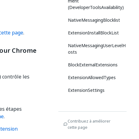
ment
(DeveloperToolsAvailability)
NativeMessagingBlocklist
cette page
.
ExtensionInstallBlockList
NativeMessagingUserLevelH
 pour Chrome
osts
BlockExternalExtensions
) contrôle les
ExtensionAllowedTypes
ExtensionSettings
les étapes
ne
.
Contribuez à améliorer
cette page
xtension