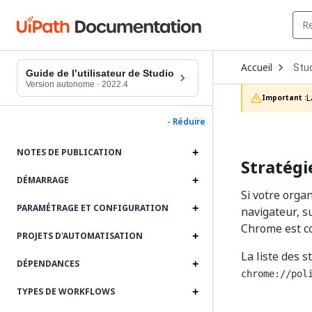
Ope
Accueil
Stu
Dro
Guide de l’utilisateur de Studio
to
Version autonome
·
2022.4
choo
L
Important :
prod
- Réduire
NOTES DE PUBLICATION
Stratégi
DÉMARRAGE
Si votre orga
PARAMÉTRAGE ET CONFIGURATION
navigateur, s
Chrome est co
PROJETS D'AUTOMATISATION
La liste des 
DÉPENDANCES
chrome://pol
TYPES DE WORKFLOWS