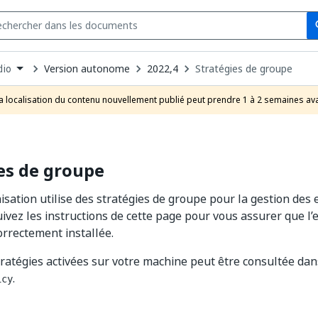
Se
s
n
Version autonome
2022,4
Stratégies de groupe
dio
pdown
se
a localisation du contenu nouvellement publié peut prendre 1 à 2 semaines ava
uct
es de groupe
nisation utilise des stratégies de groupe pour la gestion des
uivez les instructions de cette page pour vous assurer que l
rrectement installée.
stratégies activées sur votre machine peut être consultée da
.
icy