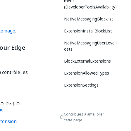
ment
(DeveloperToolsAvailability)
NativeMessagingBlocklist
te page
.
ExtensionInstallBlockList
NativeMessagingUserLevelH
pour Edge
osts
BlockExternalExtensions
) contrôle les
ExtensionAllowedTypes
ExtensionSettings
les étapes
ne
.
Contribuez à améliorer
cette page
xtension