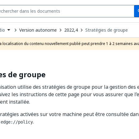
Se
s
n
Version autonome
2022,4
Stratégies de groupe
dio
pdown
se
a localisation du contenu nouvellement publié peut prendre 1 à 2 semaines ava
uct
es de groupe
nisation utilise des stratégies de groupe pour la gestion des
uivez les instructions de cette page pour vous assurer que l
ent installée.
stratégies activées sur votre machine peut être consultée da
s
.
edge://policy