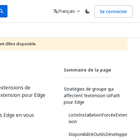
arch
Langue
Français
Se connecter
earch
translate
expand_more
nt d’être disponible.
Sommaire de la page
 extensions de
Stratégies de groupe qui
’extension pour Edge
affectent l’extension UiPath
pour Edge
ns Edge en vous
ListeInstallationForcéeExten
sion
DisponibilitéOutilsDéveloppe