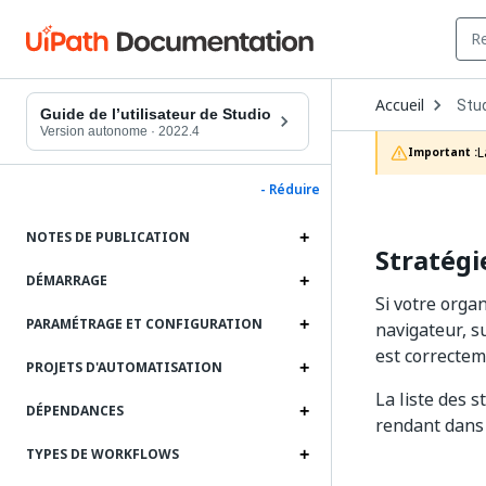
Ope
Accueil
Stu
Dro
Guide de l’utilisateur de Studio
to
Version autonome
·
2022.4
choo
L
Important :
prod
- Réduire
NOTES DE PUBLICATION
Stratégi
DÉMARRAGE
Si votre orga
PARAMÉTRAGE ET CONFIGURATION
navigateur, s
est correctem
PROJETS D'AUTOMATISATION
La liste des 
DÉPENDANCES
rendant dan
TYPES DE WORKFLOWS