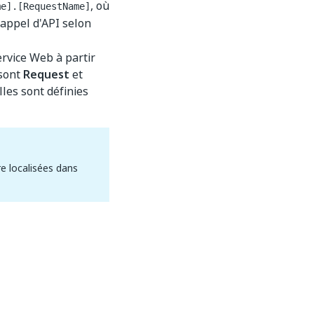
, où
me].[RequestName]
'appel d'API selon
ervice Web à partir
 sont
Request
et
les sont définies
e localisées dans