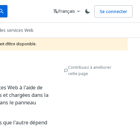
arch
Langue
Français
Se connecter
earch
translate
expand_more
 des services Web
nt d’être disponible.
Contribuez à améliorer
cette page
ces Web à l'aide de
s et chargées dans la
 dans le panneau
is que l'autre dépend