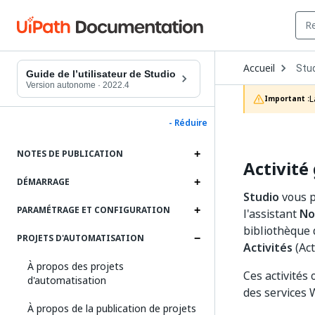
Ope
Accueil
Stu
Dro
Guide de l’utilisateur de Studio
to
Version autonome
·
2022.4
choo
L
Important :
prod
- Réduire
NOTES DE PUBLICATION
Activité
DÉMARRAGE
Studio
vous p
PARAMÉTRAGE ET CONFIGURATION
l'assistant
No
bibliothèque 
PROJETS D'AUTOMATISATION
Activités
(Acti
À propos des projets
Ces activités
d'automatisation
des services 
À propos de la publication de projets