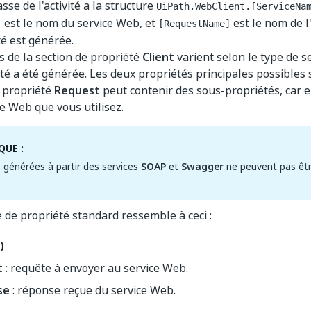
asse de l'activité a la structure
UiPath.WebClient.[ServiceNa
est le nom du service Web, et
est le nom de l
]
[RequestName]
ité est générée.
s de la section de propriété
Client
varient selon le type de s
vité a été générée. Les deux propriétés principales possibles
a propriété
Request
peut contenir des sous-propriétés, car el
ce Web que vous utilisez.
UE :
és générées à partir des services
SOAP
et
Swagger
ne peuvent pas êtr
 de propriété standard ressemble à ceci :
)
t
: requête à envoyer au service Web.
se
: réponse reçue du service Web.