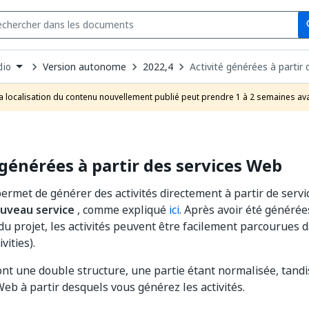
Se
s
n
Version autonome
2022,4
Activité générées à partir
dio
pdown
se
a localisation du contenu nouvellement publié peut prendre 1 à 2 semaines ava
uct
 générées à partir des services Web
ermet de générer des activités directement à partir de servi
uveau service
, comme expliqué
ici
. Après avoir été générée
du projet, les activités peuvent être facilement parcourues
vities).
 ont une double structure, une partie étant normalisée, tand
Web à partir desquels vous générez les activités.