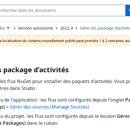
Se
s
n
Version autonome
2022,4
Gérer les package d’activit
dio
pdown
se
a localisation du contenu nouvellement publié peut prendre 1 à 2 semaines ava
uct
s package d’activités
 les flux NuGet pour installer des paquets d'activités. Vous 
res dans Studio :
u de l'application : les flux sont configurés depuis l'onglet
P
gs)
>
Gérer des sources (Manage Sources)
u du projet : les flux sont configurés depuis le bouton
Gérer
e Packages)
dans le ruban.