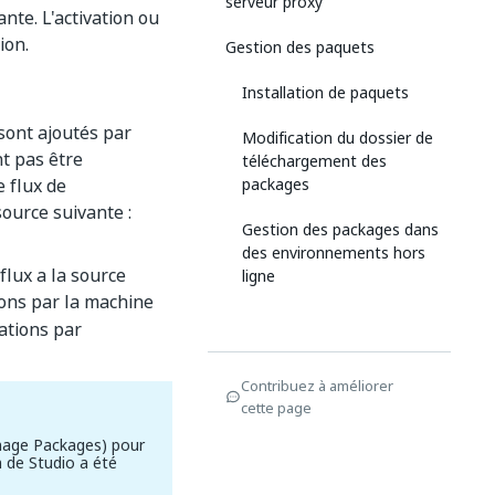
serveur proxy
nte. L'activation ou
ion.
Gestion des paquets
Installation de paquets
 sont ajoutés par
Modification du dossier de
nt pas être
téléchargement des
e flux de
packages
source suivante :
Gestion des packages dans
des environnements hors
flux a la source
ligne
ions par la machine
ations par
Contribuez à améliorer
cette page
anage Packages) pour
n de Studio a été