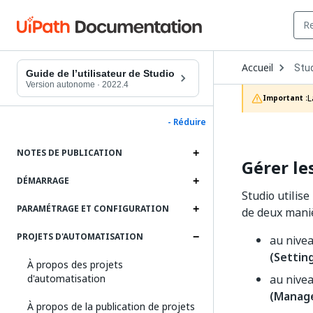
Ope
Accueil
Stu
Dro
Guide de l’utilisateur de Studio
to
Version autonome
·
2022.4
choo
L
Important :
prod
- Réduire
NOTES DE PUBLICATION
Gérer le
DÉMARRAGE
Studio utilise
PARAMÉTRAGE ET CONFIGURATION
de deux maniè
PROJETS D'AUTOMATISATION
au nivea
(Settin
À propos des projets
d'automatisation
au nivea
(Manag
À propos de la publication de projets