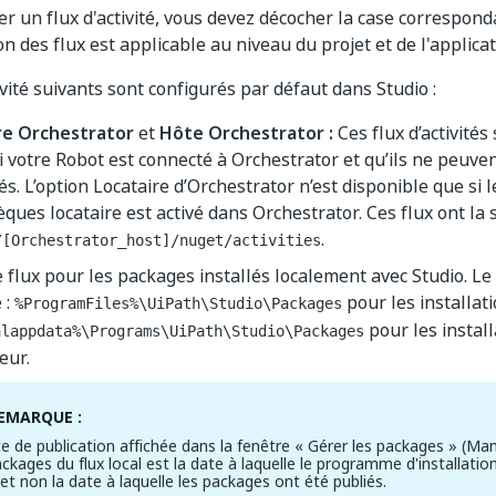
er un flux d'activité, vous devez décocher la case corresponda
on des flux est applicable au niveau du projet et de l'applicat
ivité suivants sont configurés par défaut dans Studio :
re Orchestrator
et
Hôte Orchestrator :
Ces flux d’activités
i votre Robot est connecté à Orchestrator et qu’ils ne peuve
és. L’option Locataire d’Orchestrator n’est disponible que si l
èques locataire est activé dans Orchestrator. Ces flux ont la 
.
/[Orchestrator_host]/nuget/activities
e flux pour les packages installés localement avec Studio. Le 
 :
pour les installat
%ProgramFiles%\UiPath\Studio\Packages
pour les install
alappdata%\Programs\UiPath\Studio\Packages
teur.
EMARQUE :
te de publication affichée dans la fenêtre « Gérer les packages » (M
ackages du flux local est la date à laquelle le programme d'installatio
 et non la date à laquelle les packages ont été publiés.