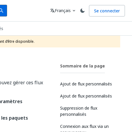
arch
Langue
Français
Se connecter
earch
translate
expand_more
és
nt d’être disponible.
Sommaire de la page
pouvez gérer ces flux
Ajout de flux personnalisés
Ajout de flux personnalisés
aramètres
Suppression de flux
personnalisés
 les paquets
Connexion aux flux via un