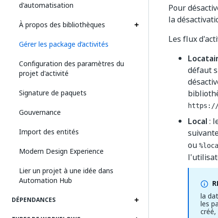
d'automatisation
Pour désactiv
la désactivati
À propos des bibliothèques
Les flux d'act
Gérer les package d’activités
Locatai
Configuration des paramètres du
défaut s
projet d'activité
désactiv
Signature de paquets
biblioth
https:/
Gouvernance
Local
: l
Import des entités
suivante
ou
%loc
Modern Design Experience
l'utilisa
Lier un projet à une idée dans
Automation Hub
R
la da
DÉPENDANCES
les p
créé,