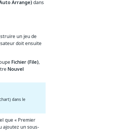
(Auto Arrange)
dans
struire un jeu de
isateur doit ensuite
roupe
Fichier (File)
,
être
Nouvel
hart) dans le
tel que « Premier
u ajoutez un sous-