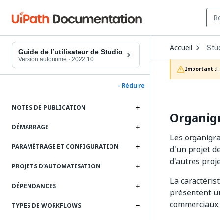
Ope
Accueil
Stu
Dro
Guide de l’utilisateur de Studio
to
Version autonome
·
2022.10
choo
L
Important :
prod
- Réduire
NOTES DE PUBLICATION
Organi
DÉMARRAGE
Les organigra
PARAMÉTRAGE ET CONFIGURATION
d'un projet d
d'autres proje
PROJETS D'AUTOMATISATION
La caractéris
DÉPENDANCES
présentent un
commerciaux c
TYPES DE WORKFLOWS