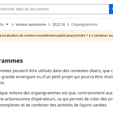
Se
s
n
Version autonome
2022.10
Organigrammes
dio
pdown
se
a localisation du contenu nouvellement publié peut prendre 1 à 2 semaines ava
uct
grammes
mmes peuvent être utilisés dans des contextes divers, que ce
e grande envergure ou d'un petit projet qui pourra être réutil
ts.
tique notoire des organigrammes est que, contrairement aux 
e arborescence d'opérateurs, ce qui permet de créer des p
omplexes et de combiner des activités de façons variées.