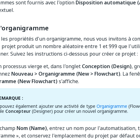
mmes sont fournis avec l'option
Disposition automatique 
xtuel.
d'organigramme
r les propriétés d'un organigramme, nous vous invitons à con
e projet produit un nombre aléatoire entre 1 et 999 que l'util
ner. Suivez les instructions ci-dessous pour créer ce projet :
 processus vierge et, dans l'onglet
Conception (Design)
, g
onnez
Nouveau > Organigramme (New > Flowchart)
. La fen
ramme (New Flowchart)
s'affiche.
EMARQUE :
pouvez également ajouter une activité de type
Organigramme
(Flowc
le
Concepteur
(Designer) pour créer un nouvel organigramme.
 champ
Nom (Name)
, entrez un nom pour l'automatisation, 
ramme », et conservez l'emplacement du projet par défaut o