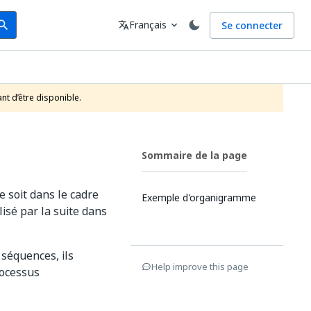
arch
Langue
Français
Se connecter
earch
translate
expand_more
nt d’être disponible.
Sommaire de la page
 soit dans le cadre
Exemple d'organigramme
isé par la suite dans
séquences, ils
Help improve this page
rocessus