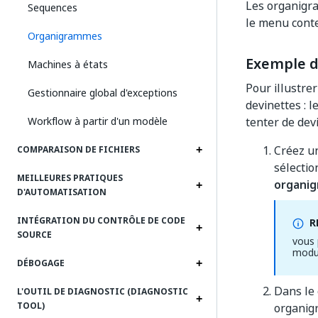
Les organigra
Sequences
le menu conte
Organigrammes
Exemple 
Machines à états
Pour illustre
Gestionnaire global d'exceptions
devinettes : l
Workflow à partir d'un modèle
tenter de devi
Créez un
COMPARAISON DE FICHIERS
sélecti
MEILLEURES PRATIQUES
organig
D'AUTOMATISATION
INTÉGRATION DU CONTRÔLE DE CODE
R
SOURCE
vous 
modu
DÉBOGAGE
Dans le
L'OUTIL DE DIAGNOSTIC (DIAGNOSTIC
TOOL)
organig