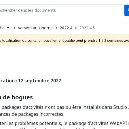
Se
s
n
Version autonome
2022,4
2022.4.5
dio
pdown
se
a localisation du contenu nouvellement publié peut prendre 1 à 2 semaines ava
uct
ication : 12 septembre 2022
n de bogues
 packages d’activités n’ont pas pu être installés dans Studio 
nces de packages incorrectes.
ter les problèmes potentiels, le package d'activités WebAPI 