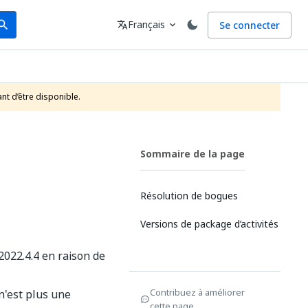
arch
Langue
Français
Se connecter
earch
translate
expand_more
nt d’être disponible.
Sommaire de la page
Résolution de bogues
Versions de package d’activités
2022.4.4 en raison de
Contribuez à améliorer
n'est plus une
cette page