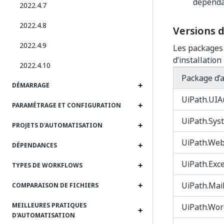
dépendan
2022.4.7
2022.4.8
Versions d
2022.4.9
Les packages 
d’installation
2022.4.10
Package d’a
DÉMARRAGE
UiPath.UIAu
PARAMÉTRAGE ET CONFIGURATION
UiPath.Syst
PROJETS D'AUTOMATISATION
UiPath.WebA
DÉPENDANCES
UiPath.Excel
TYPES DE WORKFLOWS
UiPath.Mail
COMPARAISON DE FICHIERS
MEILLEURES PRATIQUES
UiPath.Word
D'AUTOMATISATION