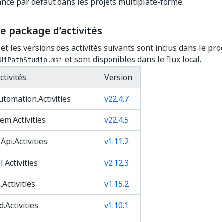
ce par défaut dans les projets multiplate-forme.
e package d’activités
et les versions des activités suivants sont inclus dans le p
et sont disponibles dans le flux local.
UiPathStudio.msi
ctivités
Version
tomation.Activities
v22.4.7
em.Activities
v22.4.5
pi.Activities
v1.11.2
.Activities
v2.12.3
.Activities
v1.15.2
.Activities
v1.10.1