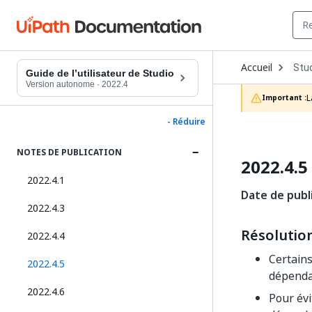
Ope
Accueil
Stu
Dro
Guide de l’utilisateur de Studio
to
Version autonome
·
2022.4
choo
L
Important :
prod
- Réduire
NOTES DE PUBLICATION
2022.4.5
2022.4.1
Date de publ
2022.4.3
Résolutio
2022.4.4
Certains
2022.4.5
dépenda
2022.4.6
Pour évi