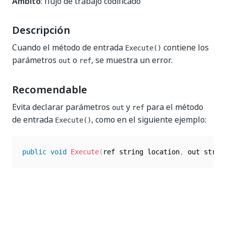
Ámbito
: flujo de trabajo codificado
Descripción
Cuando el método de entrada
contiene los
Execute()
parámetros
o
, se muestra un error.
out
ref
Recomendable
Evita declarar parámetros
y
para el método
out
ref
de entrada
, como en el siguiente ejemplo:
Execute()
public
void
Execute
(
ref string location
,
 out strin
Sí
No
thumb_up
thumb_down