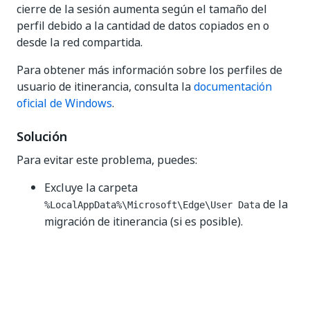
cierre de la sesión aumenta según el tamaño del
perfil debido a la cantidad de datos copiados en o
desde la red compartida.
Para obtener más información sobre los perfiles de
usuario de itinerancia, consulta la
documentación
oficial de Windows
.
Solución
Para evitar este problema, puedes:
Excluye la carpeta
de la
%LocalAppData%\Microsoft\Edge\User Data
migración de itinerancia (si es posible).
Utiliza las propiedades
UserDataFolderMode
y
UserDataFolderPath
para configurar una
carpeta persistente como carpeta de datos de
usuario personalizada. Estas propiedades están