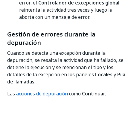
error, el
Controlador de excepciones global
reintenta la actividad tres veces y luego la
aborta con un mensaje de error.
Gestión de errores durante la
depuración
Cuando se detecta una excepción durante la
depuración, se resalta la actividad que ha fallado, se
detiene la ejecución y se mencionan el tipo y los
detalles de la excepción en los paneles
Locales
y
Pila
de llamadas
.
Las
acciones de depuración
como
Continuar
,
Detener
,
Reintentar
,
Ignorar
,
Reiniciar
y
Paso
lento
están disponibles en la cinta.
Ignorar
se usa
para continuar la ejecución a partir de la siguiente
actividad.