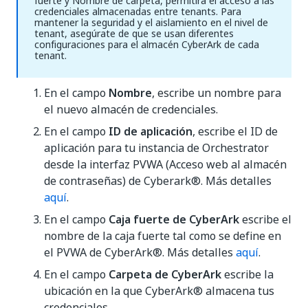
fuerte y Nombre de carpeta, permitirá el acceso a las
credenciales almacenadas entre tenants. Para
mantener la seguridad y el aislamiento en el nivel de
tenant, asegúrate de que se usan diferentes
configuraciones para el almacén CyberArk de cada
tenant.
En el campo
Nombre
, escribe un nombre para
el nuevo almacén de credenciales.
En el campo
ID de aplicación
, escribe el ID de
aplicación para tu instancia de Orchestrator
desde la interfaz PVWA (Acceso web al almacén
de contraseñas) de Cyberark®. Más detalles
aquí
.
En el campo
Caja fuerte de CyberArk
escribe el
nombre de la caja fuerte tal como se define en
el PVWA de CyberArk®. Más detalles
aquí
.
En el campo
Carpeta de CyberArk
escribe la
ubicación en la que CyberArk® almacena tus
credenciales.