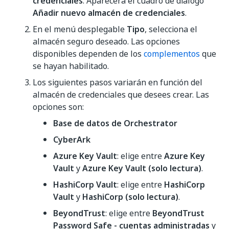
credenciales
. Aparecerá el cuadro de diálogo
Añadir nuevo almacén de credenciales
.
En el menú desplegable
Tipo
, selecciona el
almacén seguro deseado. Las opciones
disponibles dependen de los
complementos
que
se hayan habilitado.
Los siguientes pasos variarán en función del
almacén de credenciales que desees crear. Las
opciones son:
Base de datos de Orchestrator
CyberArk
Azure Key Vault
: elige entre
Azure Key
Vault
y
Azure Key Vault (solo lectura)
.
HashiCorp Vault
: elige entre
HashiCorp
Vault
y
HashiCorp (solo lectura)
.
BeyondTrust
: elige entre
BeyondTrust
Password Safe - cuentas administradas
y