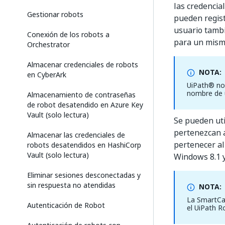
las credencia
Gestionar robots
pueden regist
usuario tambi
Conexión de los robots a
para un mism
Orchestrator
Almacenar credenciales de robots
NOTA:
en CyberArk
UiPath® no 
nombre de u
Almacenamiento de contraseñas
de robot desatendido en Azure Key
Vault (solo lectura)
Se pueden util
pertenezcan a
Almacenar las credenciales de
pertenecer al
robots desatendidos en HashiCorp
Vault (solo lectura)
Windows 8.1 y
Eliminar sesiones desconectadas y
sin respuesta no atendidas
NOTA:
La SmartCar
Autenticación de Robot
el UiPath R