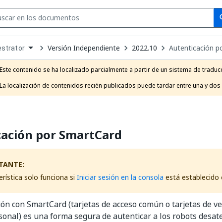
Se
se
Versión Independiente
2022.10
Autenticación p
strator
own
e
Este contenido se ha localizado parcialmente a partir de un sistema de traducc
t
La localización de contenidos recién publicados puede tardar entre una y dos
cación por SmartCard
TANTE:
erística solo funciona si
Iniciar sesión en la consola
está establecid
ión con SmartCard (tarjetas de acceso común o tarjetas de ver
sonal) es una forma segura de autenticar a los robots desa