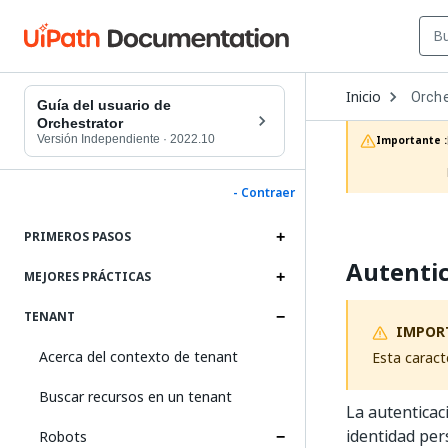
Open
Inicio
Orche
Dropd
Guía del usuario de
to
Orchestrator
choos
Versión Independiente
·
2022.10
Importante :
produc
- Contraer
PRIMEROS PASOS
Autenti
MEJORES PRÁCTICAS
TENANT
IMPOR
Acerca del contexto de tenant
Esta caract
Buscar recursos en un tenant
La autenticac
identidad per
Robots