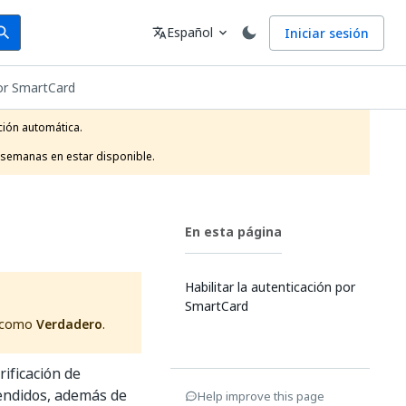
arch
Idioma
Español
Iniciar sesión
arch
translate
expand_more
or SmartCard
ión automática.

 semanas en estar disponible.
En esta página
Habilitar la autenticación por
SmartCard
o como
Verdadero
.
ificación de
tendidos, además de
Help improve this page