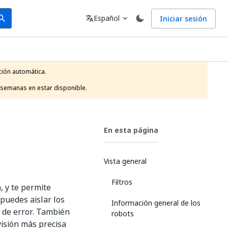
arch
Idioma
Español
Iniciar sesión
arch
translate
expand_more
ión automática.

 semanas en estar disponible.
En esta página
Vista general
Filtros
, y te permite
puedes aislar los
Información general de los
 de error. También
robots
visión más precisa