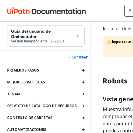
Open
Inicio
Orche
Dropd
Guía del usuario de
to
Orchestrator
choos
Versión Independiente
·
2022.10
Importante :
produc
- Contraer
PRIMEROS PASOS
Robots
MEJORES PRÁCTICAS
TENANT
Vista gene
SERVICIO DE CATÁLOGO DE RECURSOS
Muestra infor
comprobar el 
CONTEXTO DE CARPETAS
datos por ent
AUTOMATIZACIONES
puedes contro