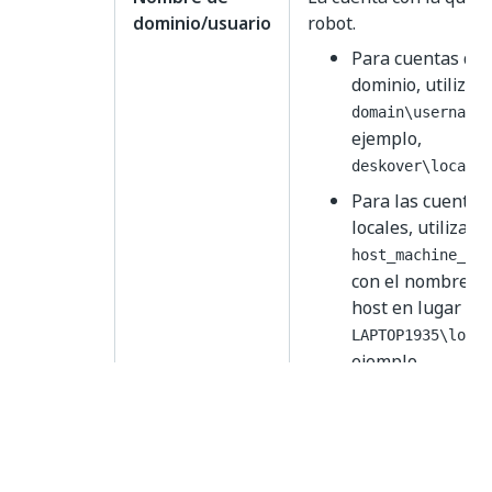
dominio/usuario
robot.
Para cuentas de 
dominio, utiliza l
.
domain\username
ejemplo,
deskover\localUs
Para las cuenta
locales, utiliza la
host_machine_nam
con el nombre de
host en lugar del
LAPTOP1935\local
ejemplo, .
Para las cuenta
locales que resid
máquinas del ho
desees utilizar