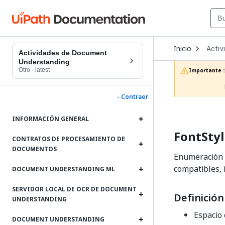
Open
Inicio
Activ
Dropd
Actividades de Document
to
Understanding
choos
Otro
·
latest
Importante :
produc
- Contraer
INFORMACIÓN GENERAL
FontSty
CONTRATOS DE PROCESAMIENTO DE
DOCUMENTOS
Enumeración d
compatibles, 
DOCUMENT UNDERSTANDING ML
SERVIDOR LOCAL DE OCR DE DOCUMENT
Definición
UNDERSTANDING
Espacio
DOCUMENT UNDERSTANDING