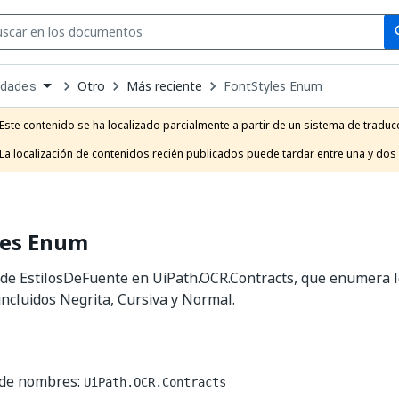
Se
se
Otro
Más reciente
FontStyles Enum
idades
own
e
Este contenido se ha localizado parcialmente a partir de un sistema de traducc
t
La localización de contenidos recién publicados puede tardar entre una y dos
les Enum
e EstilosDeFuente en UiPath.OCR.Contracts, que enumera lo
incluidos Negrita, Cursiva y Normal.
 de nombres:
UiPath.OCR.Contracts