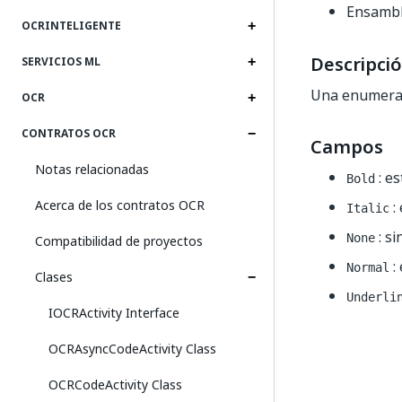
Ensamb
OCRINTELIGENTE
Descripci
SERVICIOS ML
Una enumeraci
OCR
CONTRATOS OCR
Campos
Notas relacionadas
: es
Bold
Acerca de los contratos OCR
: 
Italic
: si
None
Compatibilidad de proyectos
:
Normal
Clases
Underli
IOCRActivity Interface
OCRAsyncCodeActivity Class
OCRCodeActivity Class