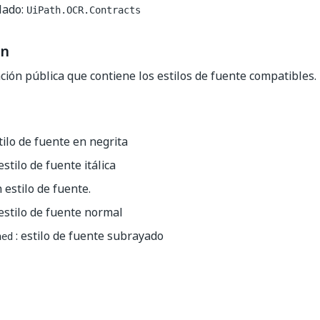
lado:
UiPath.OCR.Contracts
ón
ón pública que contiene los estilos de fuente compatibles.
tilo de fuente en negrita
estilo de fuente itálica
n estilo de fuente.
 estilo de fuente normal
: estilo de fuente subrayado
ned
Sí
No
thumb_up
thumb_down