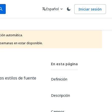
arch
Idioma
Español
Iniciar sesión
arch
translate
expand_more
ión automática.

 semanas en estar disponible.
En esta página
s estilos de fuente
Definición
Descripción
Campos