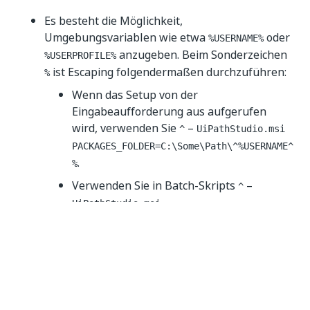
Es besteht die Möglichkeit,
Umgebungsvariablen wie etwa
oder
%USERNAME%
anzugeben. Beim Sonderzeichen
%USERPROFILE%
ist Escaping folgendermaßen durchzuführen:
%
Wenn das Setup von der
Eingabeaufforderung aus aufgerufen
wird, verwenden Sie
–
^
UiPathStudio.msi
PACKAGES_FOLDER=C:\Some\Path\^%USERNAME^
.
%
Verwenden Sie in Batch-Skripts
–
^
UiPathStudio.msi
PACKAGES_FOLDER=C:\Some\Path\^%USERNAME^
.
%
In PowerShell Console oder Skripts: kein
Escaping erforderlich.
Wenn Ihr Benutzer Teil eines Active