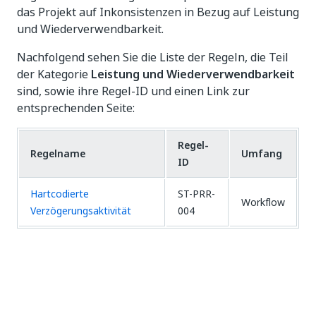
das Projekt auf Inkonsistenzen in Bezug auf Leistung
und Wiederverwendbarkeit.
Nachfolgend sehen Sie die Liste der Regeln, die Teil
der Kategorie
Leistung und Wiederverwendbarkeit
sind, sowie ihre Regel-ID und einen Link zur
entsprechenden Seite:
Regel-
Regelname
Umfang
ID
Hartcodierte
ST-PRR-
Workflow
Verzögerungsaktivität
004
Ja
Nein
thumb_up
thumb_down