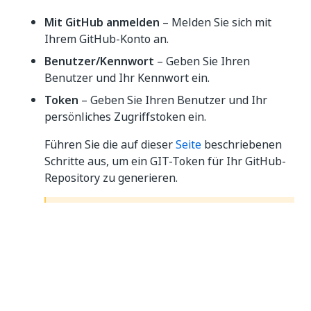
Mit GitHub anmelden
– Melden Sie sich mit
Ihrem GitHub-Konto an.
Benutzer/Kennwort
– Geben Sie Ihren
Benutzer und Ihr Kennwort ein.
Token
– Geben Sie Ihren Benutzer und Ihr
persönliches Zugriffstoken ein.
Führen Sie die auf dieser
Seite
beschriebenen
Schritte aus, um ein GIT-Token für Ihr GitHub-
Repository zu generieren.
WICHTIG:
Die Option
Mit GitHub anmelden
ist nur für
Repositorys verfügbar, die auf github.com
gehostet werden, und erfordert, dass die
UiPath GitHub-App
in Ihrer Organisation oder
Ihrem Konto installiert ist.