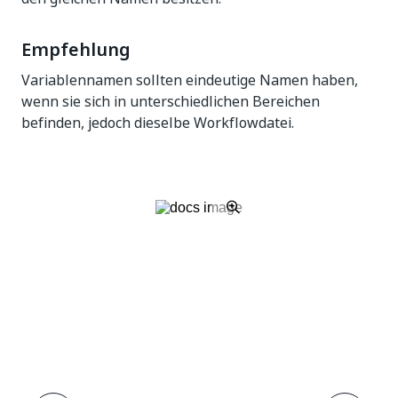
Empfehlung
Variablennamen sollten eindeutige Namen haben,
wenn sie sich in unterschiedlichen Bereichen
befinden, jedoch dieselbe Workflowdatei.
Ja
Nein
thumb_up
thumb_down