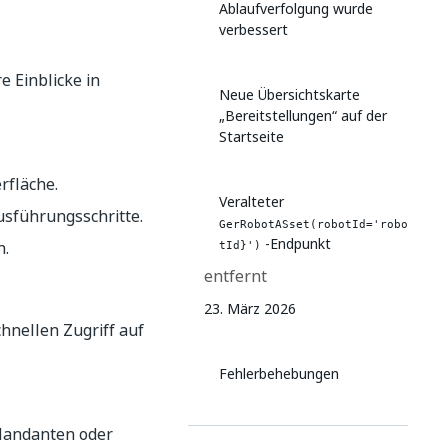
Ablaufverfolgung wurde
verbessert
e Einblicke in
Neue Übersichtskarte
„Bereitstellungen“ auf der
Startseite
rfläche.
Veralteter
usführungsschritte.
GerRobotASset(robotId='robo
-Endpunkt
n.
tId}')
entfernt
23. März 2026
chnellen Zugriff auf
Fehlerbehebungen
 Mandanten oder
18. März 2026