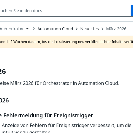
S
pen
Automation Cloud
Neuestes
März 2026
Orchestrator
ropdown
o
hoose
ann 1–2 Wochen dauern, bis die Lokalisierung neu veröffentlichter Inhalte verfü
roduct
26
ise März 2026 für Orchestrator in Automation Cloud.
026
 Fehlermeldung für Ereignistrigger
 Anzeige von Fehlern für Ereignistrigger verbessert, um d
intuitiver zu gestalten.