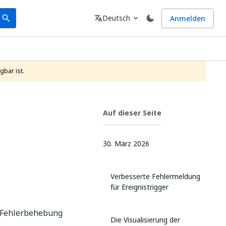
earch
Sprache
Deutsch
Anmelden
search
translate
expand_more
gbar ist.
Auf dieser Seite
30. März 2026
Verbesserte Fehlermeldung
für Ereignistrigger
ie Fehlerbehebung
Die Visualisierung der