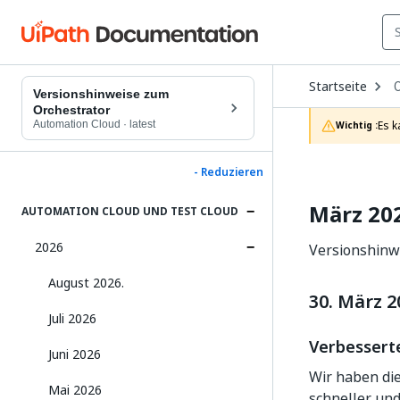
O
Startseite
D
Versionshinweise zum
t
Orchestrator
c
Automation Cloud
·
latest
Es k
Wichtig :
p
- Reduzieren
März 20
AUTOMATION CLOUD UND TEST CLOUD
2026
Versionshinwe
August 2026.
30. März 2
Juli 2026
Verbesserte
Juni 2026
Wir haben die
Mai 2026
schneller und 