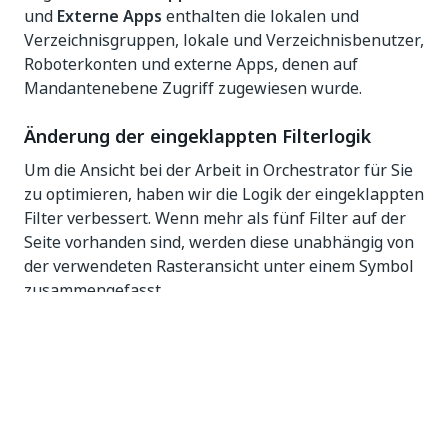
und
Externe Apps
enthalten die lokalen und
Verzeichnisgruppen, lokale und Verzeichnisbenutzer,
Roboterkonten und externe Apps, denen auf
Mandantenebene Zugriff zugewiesen wurde.
Änderung der eingeklappten Filterlogik
Um die Ansicht bei der Arbeit in Orchestrator für Sie
zu optimieren, haben wir die Logik der eingeklappten
Filter verbessert. Wenn mehr als fünf Filter auf der
Seite vorhanden sind, werden diese unabhängig von
der verwendeten Rasteransicht unter einem Symbol
zusammengefasst.
Vorbelegung von Namensfeldern für
Prozesse und Trigger
Die Konfiguration von Prozessen und Triggern wurde
verbessert, indem ihre Namensfelder basierend auf
dem zuvor ausgewählten Paket oder Prozess vorab