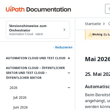
O
Startseite
D
Versionshinweise zum
t
Orchestrator
c
Automation Cloud
·
latest
Es k
Wichtig :
p
- Reduzieren
Mai 202
AUTOMATION CLOUD UND TEST CLOUD
AUTOMATION CLOUD – ÖFFENTLICHER
25. Mai 20
SEKTOR UND TEST CLOUD –
ÖFFENTLICHER SEKTOR
Automatisc
2026
Beim Bereitst
Juli 2026
angehängt, u
werden könn
Juni 2026