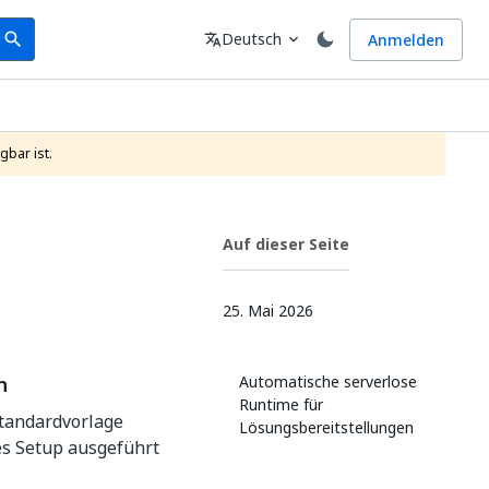
earch
Sprache
Deutsch
Anmelden
search
translate
expand_more
gbar ist.
Auf dieser Seite
25. Mai 2026
n
Automatische serverlose
Runtime für
tandardvorlage
Lösungsbereitstellungen
es Setup ausgeführt