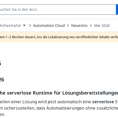
S
pen
Automation Cloud
Neuestes
Mai 2026
Orchestrator
ropdown
o
hoose
ann 1–2 Wochen dauern, bis die Lokalisierung neu veröffentlichter Inhalte verfü
roduct
6
26
he serverlose Runtime für Lösungsbereitstellunge
ellen einer Lösung wird jetzt automatisch eine
serverlose
S
m sicherzustellen, dass Automatisierungen ohne zusätzlich
en.