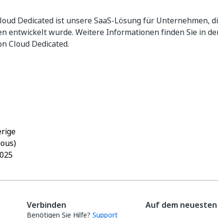
oud Dedicated ist unsere SaaS-Lösung für Unternehmen, die
n entwickelt wurde. Weitere Informationen finden Sie in d
on Cloud Dedicated.
Ja
Nein
thumb_up
thumb_down
rige
ious)
2025
Verbinden
Auf dem neuesten 
Benötigen Sie Hilfe?
Support