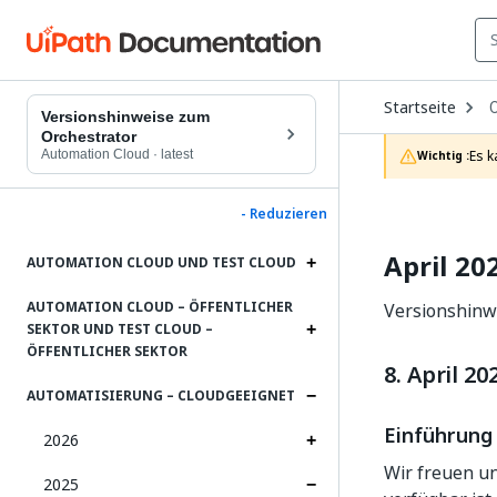
O
Startseite
D
Versionshinweise zum
t
Orchestrator
c
Automation Cloud
·
latest
Es k
Wichtig :
p
- Reduzieren
April 20
AUTOMATION CLOUD UND TEST CLOUD
AUTOMATION CLOUD – ÖFFENTLICHER
Versionshinwe
SEKTOR UND TEST CLOUD –
ÖFFENTLICHER SEKTOR
8. April 20
AUTOMATISIERUNG – CLOUDGEEIGNET
Einführung
2026
Wir freuen un
2025