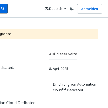
earch
Sprache
Deutsch
Anmelden
search
translate
expand_more
gbar ist.
Auf dieser Seite
dicated.
8. April 2025
Einführung von Automation
TM
Cloud
Dedicated
ion Cloud Dedicated