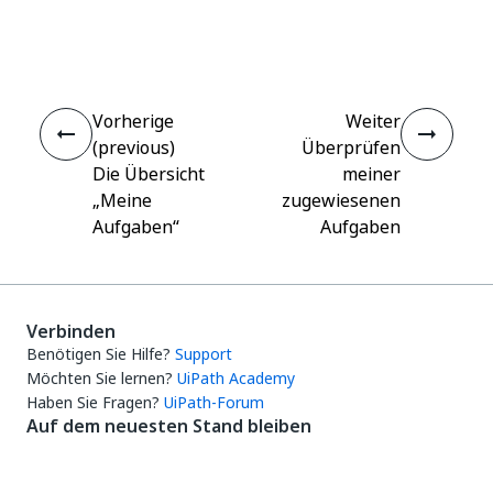
Ja
Nein
thumb_up
thumb_down
Vorherige
Weiter
(previous)
Überprüfen
Die Übersicht
meiner
„Meine
zugewiesenen
Aufgaben“
Aufgaben
Verbinden
Benötigen Sie Hilfe?
Support
Möchten Sie lernen?
UiPath Academy
Haben Sie Fragen?
UiPath-Forum
Auf dem neuesten Stand bleiben