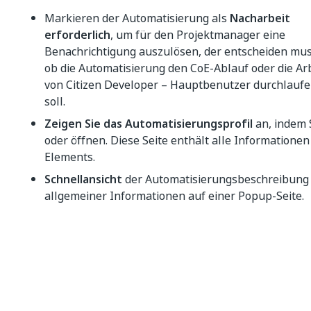
Markieren der Automatisierung als
Nacharbeit
erforderlich
, um für den Projektmanager eine
Benachrichtigung auszulösen, der entscheiden mus
ob die Automatisierung den CoE-Ablauf oder die Ar
von Citizen Developer – Hauptbenutzer durchlauf
soll.
Zeigen Sie das Automatisierungsprofil
an, indem 
oder öffnen. Diese Seite enthält alle Informationen
Elements.
Schnellansicht
der Automatisierungsbeschreibung
allgemeiner Informationen auf einer Popup-Seite.
Zurückstellen
der Automatisierung, um mehr
Informationen zusammenzutragen oder zu einem
späteren Zeitpunkt zu besprechen.
Archivieren
der Automatisierung. Das heißt, dass d
Automatisierung nicht mehr in die Warteschlange 
Implementierung eingereiht und nicht mehr auf de