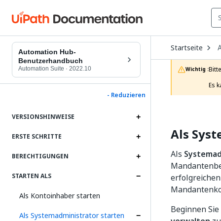
O
Startseite
D
Automation Hub-
t
Benutzerhandbuch
c
Automation Suite
·
2022.10
Bitt
Wichtig :
p
Es k
- Reduzieren
VERSIONSHINWEISE
Als Syst
ERSTE SCHRITTE
Als
Systemad
BERECHTIGUNGEN
Mandantenben
STARTEN ALS
erfolgreiche
Mandantenkon
Als Kontoinhaber starten
Beginnen Sie
Als Systemadministrator starten