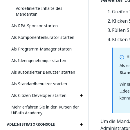
verwalten
zu
Vordefinierte Inhalte des
Greifen
Mandanten
Klicken 
Als RPA-Sponsor starten
Füllen 
Als Komponentenkurator starten
Klicken 
Als Programm-Manager starten
H
Als Ideengenehmiger starten
Als e
Als autorisierter Benutzer starten
Stan
Als Standardbenutzer starten
Wir e
„Idee
Als Citizen Developer starten
könne
Mehr erfahren Sie in den Kursen der
UiPath Academy
Um die Mandan
ADMINISTRATORKONSOLE
Administrato