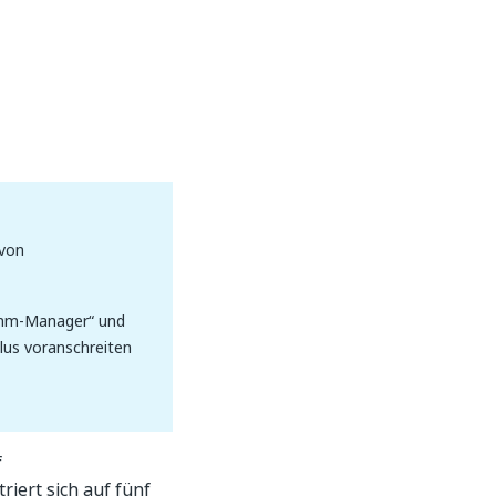
 von
ramm-Manager“ und
lus voranschreiten
f
riert sich auf fünf