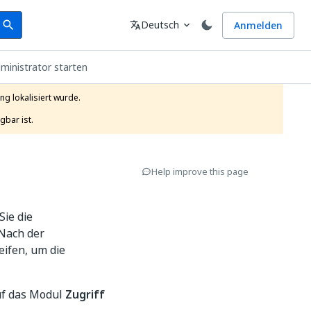
earch
Sprache
Deutsch
Anmelden
search
translate
expand_more
ministrator starten
g lokalisiert wurde.

gbar ist.
Help improve this page
Sie die
Nach der
ifen, um die
uf das Modul
Zugriff