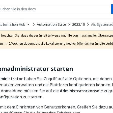
S
pen
Automation Suite
2022.10
Als Systemad
Automation Hub
ropdown
o
hoose
e beachten Sie, dass dieser Inhalt teilweise mithilfe von maschineller Übersetzun
roduct
ann 1–2 Wochen dauern, bis die Lokalisierung neu veröffentlichter Inhalte verfü
emadministrator starten
ministrator
haben Sie Zugriff auf alle Optionen, mit denen 
utzer verwalten und die Plattform konfigurieren können. 
n Anmeldung müssen Sie auf die
Administratorkonsole
zugre
figuration zu starten.
 mit dem Einrichten von Benutzerkonten. Greifen Sie dazu a