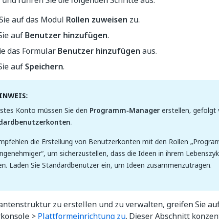
 und führen Sie die folgenden Schritte aus:
 Sie auf das Modul
Rollen zuweisen
zu.
Sie auf
Benutzer hinzufügen
.
Sie das Formular
Benutzer hinzufügen
aus.
Sie auf
Speichern
.
INWEIS:
rstes Konto müssen Sie den
Programm-Manager
erstellen, gefolgt
dardbenutzerkonten
.
mpfehlen die Erstellung von Benutzerkonten mit den Rollen „Prog
ngenehmiger“, um sicherzustellen, dass die Ideen in ihrem Lebenszyk
n. Laden Sie Standardbenutzer ein, um Ideen zusammenzutragen.
tenstruktur zu erstellen und zu verwalten, greifen Sie au
rkonsole >
Plattformeinrichtung zu
. Dieser Abschnitt konzent