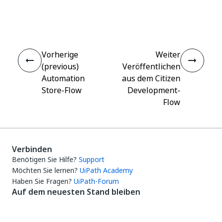
Ja
Nein
thumb_up
thumb_down
Vorherige
Weiter
(previous)
Veröffentlichen
Automation
aus dem Citizen
Store-Flow
Development-
Flow
Verbinden
Benötigen Sie Hilfe?
Support
Möchten Sie lernen?
UiPath Academy
Haben Sie Fragen?
UiPath-Forum
Auf dem neuesten Stand bleiben