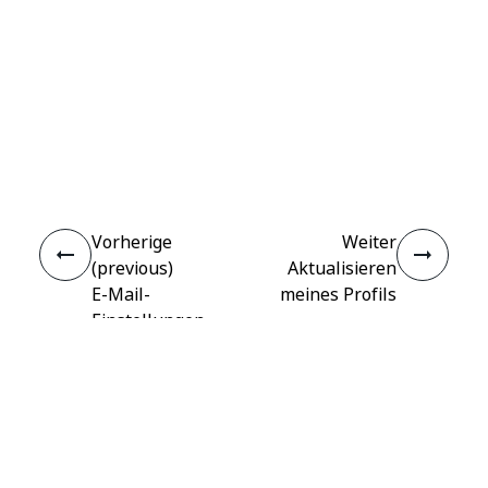
Ja
Nein
thumb_up
thumb_down
Vorherige
Weiter
(previous)
Aktualisieren
E-Mail-
meines Profils
Einstellungen
Verbinden
Benötigen Sie Hilfe?
Support
Möchten Sie lernen?
UiPath Academy