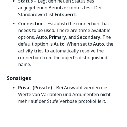
Status
– Legt den neuen Status des
angegebenen Benutzerkontos fest. Der
Standardwert ist
Entsperrt
.
Connection
- Establish the connection that
needs to be used. There are three available
options,
Auto
,
Primary
, and
Secondary
. The
default option is
Auto
. When set to
Auto
, the
activity tries to automatically resolve the
connection from the object’s distinguished
name.
Sonstiges
Privat (Private)
- Bei Auswahl werden die
Werte von Variablen und Argumenten nicht
mehr auf der Stufe Verbose protokolliert.
Ja
Nein
thumb_up
thumb_down