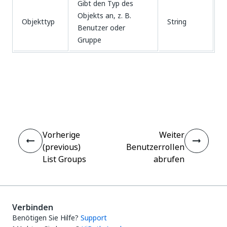
Gibt den Typ des
Objekts an, z. B.
Objekttyp
String
Benutzer oder
Gruppe
Ja
Nein
thumb_up
thumb_down
Vorherige
Weiter
(previous)
Benutzerrollen
List Groups
abrufen
Verbinden
Benötigen Sie Hilfe?
Support