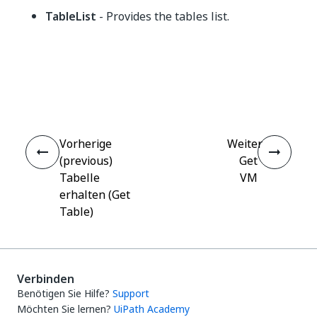
TableList
- Provides the tables list.
Ja
Nein
thumb_up
thumb_down
Vorherige
Weiter
(previous)
Get
Tabelle
VM
erhalten (Get
Table)
Verbinden
Benötigen Sie Hilfe?
Support
Möchten Sie lernen?
UiPath Academy