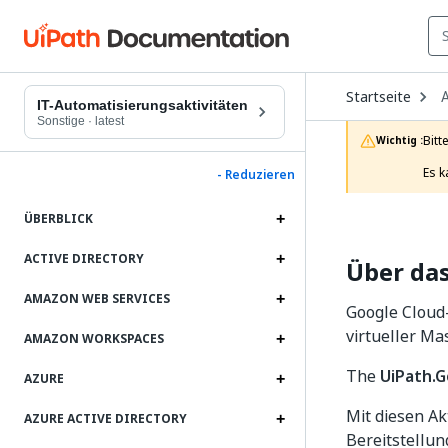
O
Startseite
A
D
IT-Automatisierungsaktivitäten
t
Sonstige
·
latest
c
Bitt
Wichtig :
p
Es k
- Reduzieren
ÜBERBLICK
ACTIVE DIRECTORY
Über das
AMAZON WEB SERVICES
Google Cloud
virtueller Ma
AMAZON WORKSPACES
The
UiPath.G
AZURE
Mit diesen A
AZURE ACTIVE DIRECTORY
Bereitstellun