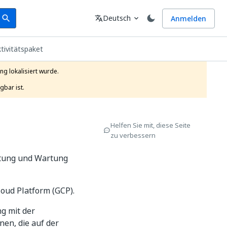
earch
Sprache
Deutsch
Anmelden
search
translate
expand_more
tivitätspaket
g lokalisiert wurde.

gbar ist.
Helfen Sie mit, diese Seite
zu verbessern
altung und Wartung
loud Platform (GCP).
g mit der
en, die auf der