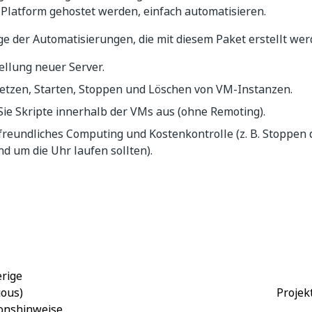
Platform gehostet werden, einfach automatisieren.
ige der Automatisierungen, die mit diesem Paket erstellt we
ellung neuer Server.
etzen, Starten, Stoppen und Löschen von VM-Instanzen.
Sie Skripte innerhalb der VMs aus (ohne Remoting).
reundliches Computing und Kostenkontrolle (z. B. Stoppen d
nd um die Uhr laufen sollten).
Ja
Nein
thumb_up
thumb_down
rige
ious)
Projek
onshinweise