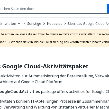
S
pen
Sonstige
Neuestes
Über das Google Cloud-Ak
ktivitäten
ropdown
o
hoose
e beachten Sie, dass dieser Inhalt teilweise mithilfe von maschineller Übersetzun
roduct
ann 1–2 Wochen dauern, bis die Lokalisierung neu veröffentlichter Inhalte verfü
 Google Cloud-Aktivitätspaket
-Aktivitäten zur Automatisierung der Bereitstellung, Verw
schinen auf Google Cloud Platform.
oogleCloud.Activities
package offers activities for Google C
ktivitäten können IT-Abteilungen Prozesse im Zusammenhan
g, Verwaltung und Wartung von Instanzen virtueller Maschin