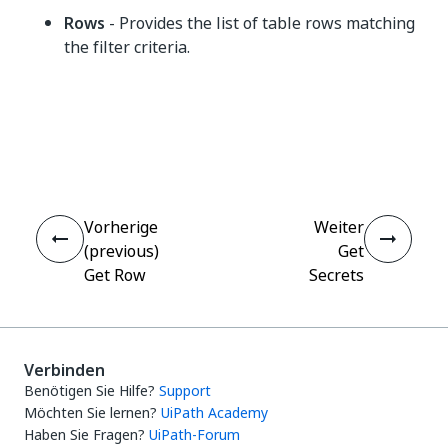
Rows
- Provides the list of table rows matching
the filter criteria.
Ja
Nein
thumb_up
thumb_down
Vorherige
Weiter
(previous)
Get
Get Row
Secrets
Verbinden
Benötigen Sie Hilfe?
Support
Möchten Sie lernen?
UiPath Academy
Haben Sie Fragen?
UiPath-Forum