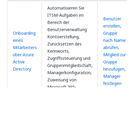
Automatisieren Sie
ITSM-Aufgaben im
Benutzer
Bereich der
erstellen
,
Benutzerverwaltung:
Onboarding
Gruppe
Kontoerstellung,
eines
nach Name
Zurücksetzen des
Mitarbeiters
abrufen
,
Kennworts,
über Azure
Mitglied zur
Zugriffssteuerung und
Active
Gruppe
Gruppenmitgliedschaft,
Directory
hinzufügen
,
Managerkonfiguration,
Manager
Zuweisung von
festlegen
Microsoft 365-
Lizenzen.
Ja
Nein
thumb_up
thumb_down